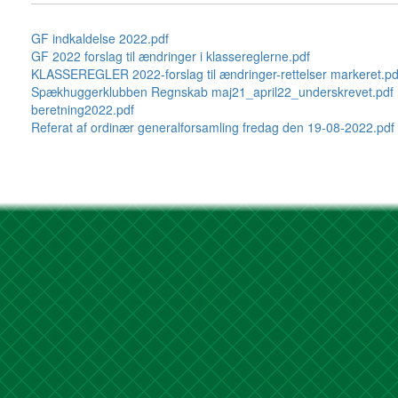
GF indkaldelse 2022.pdf
GF 2022 forslag til ændringer i klassereglerne.pdf
KLASSEREGLER 2022-forslag til ændringer-rettelser markeret.pd
Spækhuggerklubben Regnskab maj21_april22_underskrevet.pdf
beretning2022.pdf
Referat af ordinær generalforsamling fredag den 19-08-2022.pdf